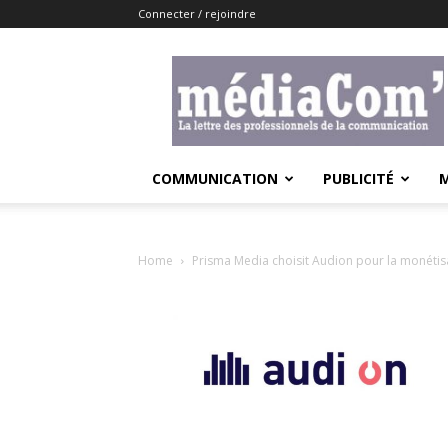
Connecter / rejoindre
Lemediacom
COMMUNICATION
PUBLICITÉ
Home
Prisma Media choisit Audion pour la monétis