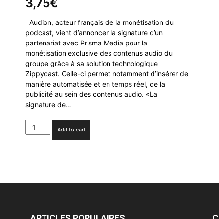
3,75
€
Audion, acteur français de la monétisation du
podcast, vient d’annoncer la signature d’un
partenariat avec Prisma Media pour la
monétisation exclusive des contenus audio du
groupe grâce à sa solution technologique
Zippycast. Celle-ci permet notamment d’insérer de
manière automatisée et en temps réel, de la
publicité au sein des contenus audio. «La
signature de…
Prisma
Add to cart
Media
choisit
Audion
pour
la
monétisation
de
ses
podcasts
ARTICLES POPULAIRES
C