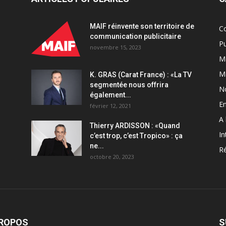
quantity
MAIF réinvente son territoire de
C
communication publicitaire
Pu
novembre 15, 2023
Ma
M
K. GRAS (Carat France) : «La TV
segmentée nous offrira
N
également...
En
février 12, 2021
A 
Thierry ARDISSON : «Quand
In
c’est trop, c’est Tropico» : ça
ne...
Ré
octobre 20, 2023
PROPOS
S