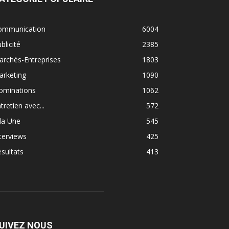
ommunication
6004
blicité
2385
rchés-Entreprises
1803
arketing
1090
ominations
1062
tretien avec...
572
la Une
545
terviews
425
sultats
413
UIVEZ NOUS