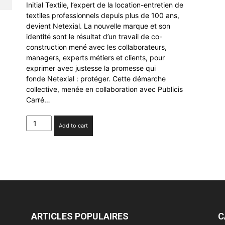
Initial Textile, l’expert de la location-entretien de
textiles professionnels depuis plus de 100 ans,
devient Netexial. La nouvelle marque et son
identité sont le résultat d’un travail de co-
construction mené avec les collaborateurs,
managers, experts métiers et clients, pour
exprimer avec justesse la promesse qui
fonde Netexial : protéger. Cette démarche
collective, menée en collaboration avec Publicis
Carré…
Publicis
Add to cart
Carré
Noir
signe
la
nouvelle
identité
de
Netexial
quantity
ARTICLES POPULAIRES
C