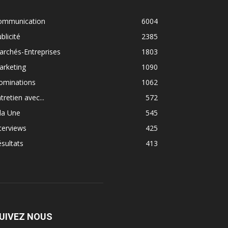
ommunication
6004
blicité
2385
rchés-Entreprises
1803
arketing
1090
ominations
1062
tretien avec...
572
la Une
545
terviews
425
sultats
413
UIVEZ NOUS