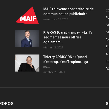
MAIF réinvente son territoire de
C
communication publicitaire
Pu
novembre 15, 2023
Ma
M
K. GRAS (Carat France) : «La TV
segmentée nous offrira
N
également...
En
février 12, 2021
A 
Thierry ARDISSON : «Quand
In
c’est trop, c’est Tropico» : ça
ne...
Ré
octobre 20, 2023
PROPOS
S