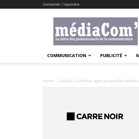
Connecter / rejoindre
Lemediacom
COMMUNICATION
PUBLICITÉ
Home
Publicis Carré Noir signe la nouvelle identité 