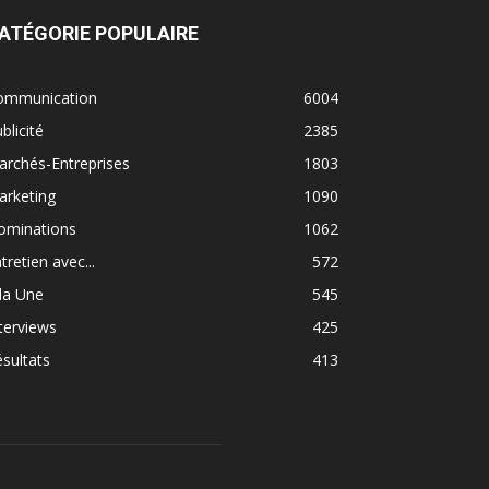
ATÉGORIE POPULAIRE
ommunication
6004
blicité
2385
rchés-Entreprises
1803
arketing
1090
ominations
1062
tretien avec...
572
la Une
545
terviews
425
sultats
413