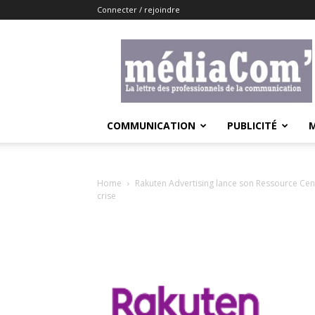
Connecter / rejoindre
Lemediacom
COMMUNICATION
PUBLICITÉ
Home
Rakuten Advertising lance son Ressource Cen
crise