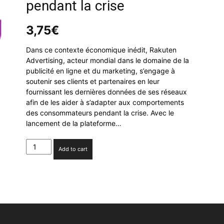
pendant la crise
3,75
€
Dans ce contexte économique inédit, Rakuten
Advertising, acteur mondial dans le domaine de la
publicité en ligne et du marketing, s’engage à
soutenir ses clients et partenaires en leur
fournissant les dernières données de ses réseaux
afin de les aider à s’adapter aux comportements
des consommateurs pendant la crise. Avec le
lancement de la plateforme…
Rakuten
Add to cart
Advertising
lance
son
Ressource
Center
Covid19
pour