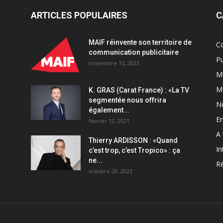
suivre
les
ARTICLES POPULAIRES
C
tendances
du
MAIF réinvente son territoire de
C
e-
communication publicitaire
commerce
Pu
novembre 15, 2023
pendant
Ma
la
crise
M
K. GRAS (Carat France) : «La TV
quantity
segmentée nous offrira
N
également...
En
février 12, 2021
A 
Thierry ARDISSON : «Quand
In
c’est trop, c’est Tropico» : ça
ne...
Ré
octobre 20, 2023