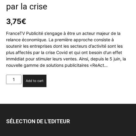
par la crise
3,75
€
FranceTV Publicité s’engage à être un acteur majeur de la
relance économique. La première approche consiste à
soutenir les entreprises dont les secteurs d’activité sont les
plus affectés par la crise Covid et qui ont besoin d’un effet
immédiat pour stimuler leurs ventes. Ainsi, depuis le 5 juin, la
nouvelle gamme de solutions publicitaires «ReAct…
«ReAct
Add to cart
avec
FranceTV
Publicité»,
la
nouvelle
gamme
SÉLECTION DE L'EDITEUR
de
solutions
publicitaires