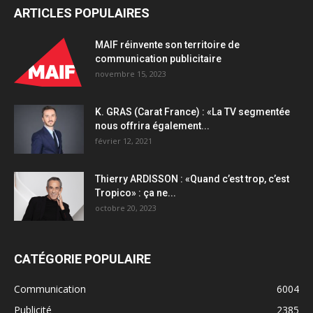
ARTICLES POPULAIRES
pour
aider
les
MAIF réinvente son territoire de
secteurs
communication publicitaire
fortement
novembre 15, 2023
touchés
par
K. GRAS (Carat France) : «La TV segmentée
la
nous offrira également...
crise
février 12, 2021
quantity
Thierry ARDISSON : «Quand c’est trop, c’est
Tropico» : ça ne...
octobre 20, 2023
CATÉGORIE POPULAIRE
Communication
6004
Publicité
2385