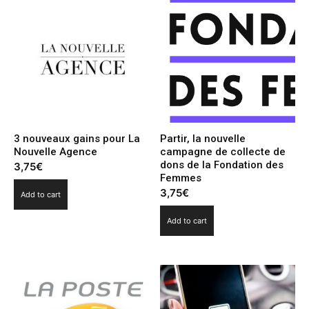
défi
saniataire
du
coronavirus
quantity
3 nouveaux gains pour La
Partir, la nouvelle
Nouvelle Agence
campagne de collecte de
dons de la Fondation des
3,75
€
Femmes
3,75
€
Add to cart
Add to cart