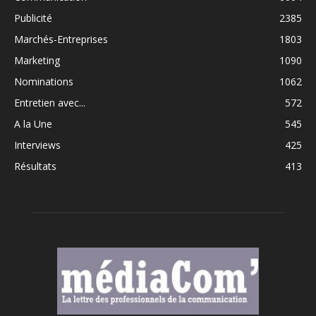
Publicité
2385
Marchés-Entreprises
1803
Marketing
1090
Nominations
1062
Entretien avec...
572
A la Une
545
Interviews
425
Résultats
413