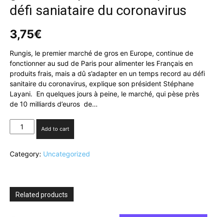
défi saniataire du coronavirus
3,75
€
Rungis, le premier marché de gros en Europe, continue de
fonctionner au sud de Paris pour alimenter les Français en
produits frais, mais a dû s’adapter en un temps record au défi
sanitaire du coronavirus, explique son président Stéphane
Layani. En quelques jours à peine, le marché, qui pèse près
de 10 milliards d’euros de…
Rungis,
Add to cart
le
premier
Category:
Uncategorized
marché
de
gros
d’Europe,
doit
Related products
s’adapter
au