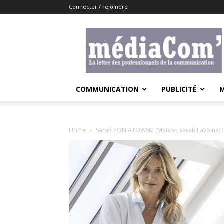
Connecter / rejoindre
Lemediacom
COMMUNICATION
PUBLICITÉ
Home
Sarah PONIATOWSKI (Maison Sarah Lavoine) : «