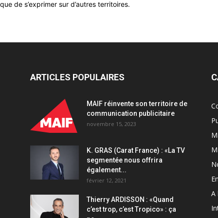
e de s’exprimer sur d’autres territoires.
de
belles
rencontres»
quantity
ARTICLES POPULAIRES
C
MAIF réinvente son territoire de
C
communication publicitaire
Pu
novembre 15, 2023
Ma
M
K. GRAS (Carat France) : «La TV
segmentée nous offrira
N
également...
En
février 12, 2021
A 
Thierry ARDISSON : «Quand
In
c’est trop, c’est Tropico» : ça