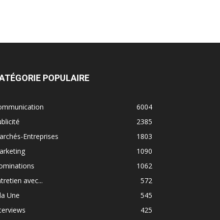
ATÉGORIE POPULAIRE
ommunication
6004
blicité
2385
rchés-Entreprises
1803
arketing
1090
ominations
1062
tretien avec...
572
la Une
545
terviews
425