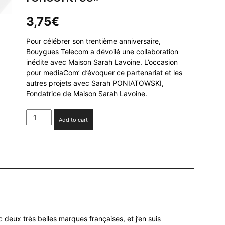
3,75
€
Pour célébrer son trentième anniversaire,
Bouygues Telecom a dévoilé une collaboration
inédite avec Maison Sarah Lavoine. L’occasion
pour mediaCom’ d’évoquer ce partenariat et les
autres projets avec Sarah PONIATOWSKI,
Fondatrice de Maison Sarah Lavoine.
Sarah
Add to cart
PONIATOWSKI
(Maison
Sarah
Lavoine)
:
«Les
belles
collaborations
naissent
 deux très belles marques françaises, et j’en suis
souvent