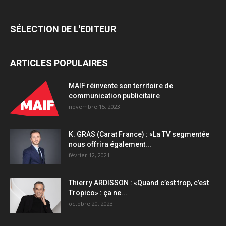
quantity
SÉLECTION DE L'EDITEUR
ARTICLES POPULAIRES
MAIF réinvente son territoire de
communication publicitaire
novembre 15, 2023
K. GRAS (Carat France) : «La TV segmentée
nous offrira également...
février 12, 2021
Thierry ARDISSON : «Quand c’est trop, c’est
Tropico» : ça ne...
octobre 20, 2023