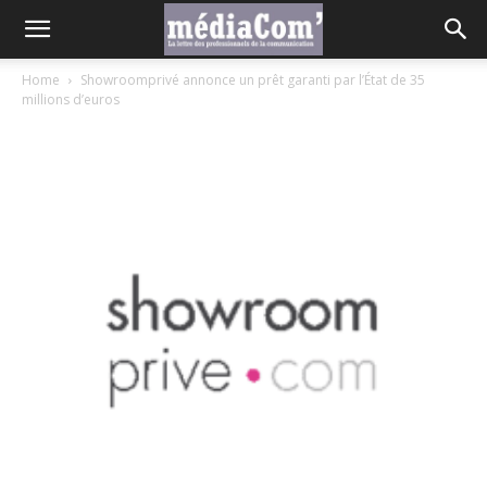
Home
Showroomprivé annonce un prêt garanti par l’État de 35
millions d’euros