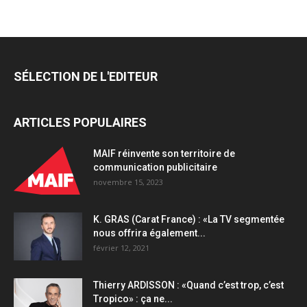
un
prêt
garanti
par
l’État
SÉLECTION DE L'EDITEUR
de
35
millions
ARTICLES POPULAIRES
d’euros
quantity
MAIF réinvente son territoire de
communication publicitaire
novembre 15, 2023
K. GRAS (Carat France) : «La TV segmentée
nous offrira également...
février 12, 2021
Thierry ARDISSON : «Quand c’est trop, c’est
Tropico» : ça ne...