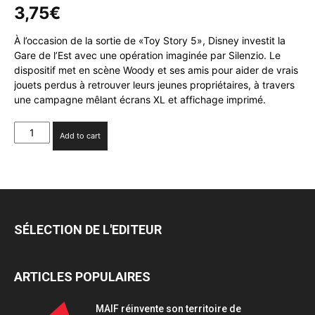
3,75
€
À l’occasion de la sortie de «Toy Story 5», Disney investit la
Gare de l’Est avec une opération imaginée par Silenzio. Le
dispositif met en scène Woody et ses amis pour aider de vrais
jouets perdus à retrouver leurs jeunes propriétaires, à travers
une campagne mêlant écrans XL et affichage imprimé.
Silenzio
Add to cart
en
campagne
pour
«Toy
Story
5»
SÉLECTION DE L'EDITEUR
quantity
ARTICLES POPULAIRES
MAIF réinvente son territoire de