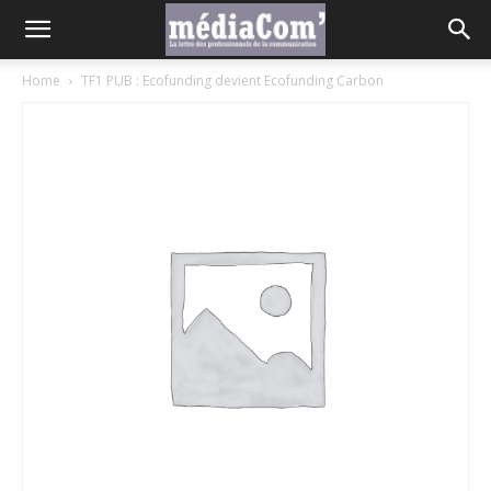
Home
TF1 PUB : Ecofunding devient Ecofunding Carbon