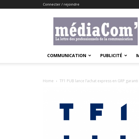
Connecter / rejoindre
Lemediacom
COMMUNICATION
PUBLICITÉ
Home
TF1 PUB lance l’achat express en GRP garanti