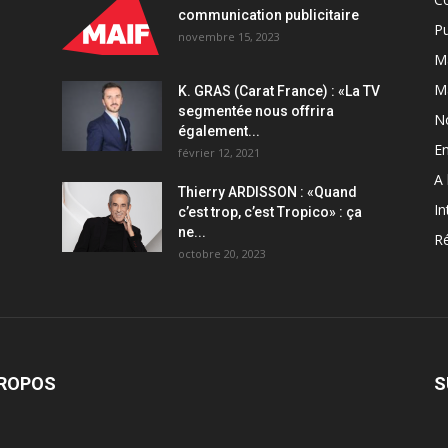
communication publicitaire
Pu
novembre 15, 2023
Ma
M
K. GRAS (Carat France) : «La TV
segmentée nous offrira
N
également...
En
février 12, 2021
A 
Thierry ARDISSON : «Quand
In
c’est trop, c’est Tropico» : ça
ne...
Ré
octobre 20, 2023
PROPOS
S