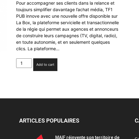
Pour accompagner ses clients dans la relance et
toujours simplifier davantage l’achat média, TF1
PUB innove avec une nouvelle offre disponible sur
La Box, la plateforme servicielle et transactionnelle
de la régie qui permet aux agences et annonceurs
de construire leurs campagnes (TV, digital, radio),
en toute autonomie, et en seulement quelques
clics. La plateforme…
TF1
Add to cart
PUB
lance
l’achat
express
en
GRP
garanti
sur
La
ARTICLES POPULAIRES
C
Box
quantity
MAIF réinvente son territoire de
C