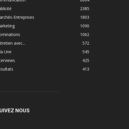
blicité
2385
rchés-Entreprises
1803
arketing
1090
ominations
1062
tretien avec...
572
la Une
545
terviews
425
sultats
413
UIVEZ NOUS