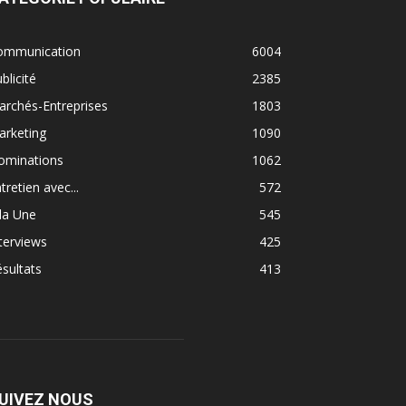
ommunication
6004
blicité
2385
rchés-Entreprises
1803
arketing
1090
ominations
1062
tretien avec...
572
la Une
545
terviews
425
sultats
413
UIVEZ NOUS