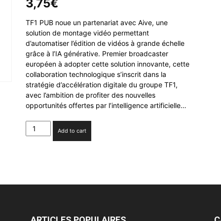
3,75
€
TF1 PUB noue un partenariat avec Aive, une
solution de montage vidéo permettant
d’automatiser l’édition de vidéos à grande échelle
grâce à l’IA générative. Premier broadcaster
européen à adopter cette solution innovante, cette
collaboration technologique s’inscrit dans la
stratégie d’accélération digitale du groupe TF1,
avec l’ambition de profiter des nouvelles
opportunités offertes par l’intelligence artificielle…
TF1
Add to cart
PUB
s’associe
à
Aive
pour
optimiser
la
post-
production
ARTICLES POPULAIRES
C