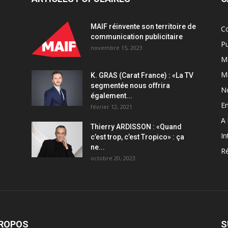
des
spots
MAIF réinvente son territoire de
C
publicitaires
communication publicitaire
quantity
Pu
novembre 15, 2023
Ma
M
K. GRAS (Carat France) : «La TV
segmentée nous offrira
N
également...
En
février 12, 2021
A 
Thierry ARDISSON : «Quand
In
c’est trop, c’est Tropico» : ça
ne...
Ré
octobre 20, 2023
PROPOS
S