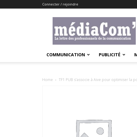
Connecter / rejoindre
Lemediacom
COMMUNICATION
PUBLICITÉ
Home
TF1 PUB s’associe à Aive pour optimiser la p