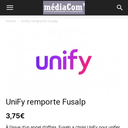
Home
UniFy remporte Fusalp
UniFy remporte Fusalp
3,75
€
À l’issue d’un appel d’offres, Fusalp a choisi UniFy pour unifier