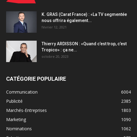
K. GRAS (Carat France) : «La TV segmentée
nous offrira également...
février 12, 2021
Thierry ARDISSON : «Quand c’est trop, c’est
Tropico» : ça ne...
octobre 20, 2023
CATÉGORIE POPULAIRE
Communication
6004
Publicité
2385
Marchés-Entreprises
1803
Marketing
1090
Nominations
1062