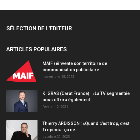
(We
Are
Influence)
:
SÉLECTION DE L'EDITEUR
«Notre
soudaine
exposition
ARTICLES POPULAIRES
majeure
sur
Prime
MAIF réinvente son territoire de
Vidéo
communication publicitaire
a
novembre 15, 2023
provoqué
énormément
K. GRAS (Carat France) : «La TV segmentée
d’appels
nous offrira également...
entrants»
février 12, 2021
quantity
Thierry ARDISSON : «Quand c’est trop, c’est
Tropico» : ça ne...
octobre 20, 2023