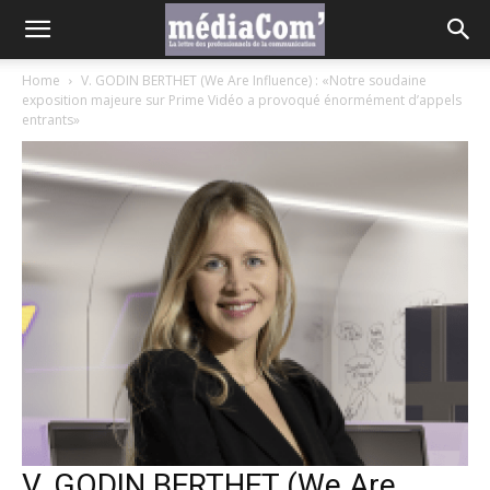
Home
V. GODIN BERTHET (We Are Influence) : «Notre soudaine
exposition majeure sur Prime Vidéo a provoqué énormément d’appels
entrants»
V. GODIN BERTHET (We Are