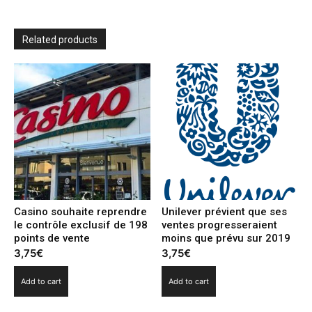
goût
de
bien
Related products
faire»
quantity
Casino souhaite reprendre
Unilever prévient que ses
le contrôle exclusif de 198
ventes progresseraient
points de vente
moins que prévu sur 2019
3,75
€
3,75
€
Add to cart
Add to cart