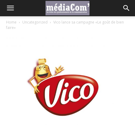
Home
Uncategorized
Vico lance sa campagne «Le goût de bien
faire»