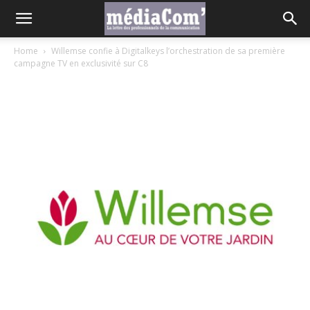
Home
Willemse confie à Digitalkeys l’orchestration de sa première
campagne TV en exclusivité sur C8