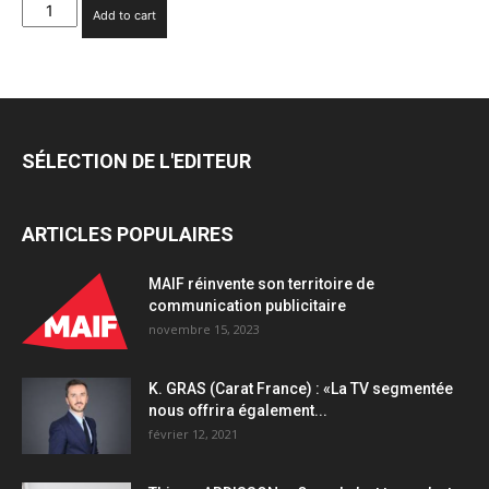
Willemse
Add to cart
confie
à
Digitalkeys
l’orchestration
de
sa
SÉLECTION DE L'EDITEUR
première
campagne
TV
ARTICLES POPULAIRES
en
exclusivité
sur
MAIF réinvente son territoire de
C8
communication publicitaire
quantity
novembre 15, 2023
K. GRAS (Carat France) : «La TV segmentée
nous offrira également...
février 12, 2021