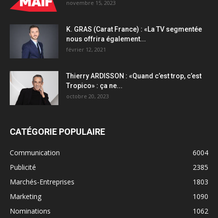
novembre 15, 2023
K. GRAS (Carat France) : «La TV segmentée
nous offrira également...
février 12, 2021
Thierry ARDISSON : «Quand c’est trop, c’est
Tropico» : ça ne...
octobre 20, 2023
CATÉGORIE POPULAIRE
Communication
6004
Publicité
2385
Marchés-Entreprises
1803
Marketing
1090
Nominations
1062