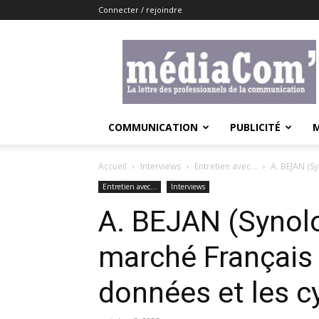
Connecter / rejoindre
Lemediacom
COMMUNICATION
PUBLICITÉ
Accueil
Interviews
Entretien avec...
A. BEJAN (Sy
Entretien avec...
Interviews
A. BEJAN (Synolog
marché Français 
données et les c