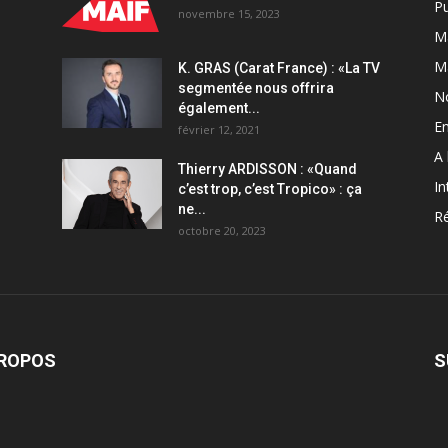
Pu
novembre 15, 2023
Ma
M
K. GRAS (Carat France) : «La TV
segmentée nous offrira
N
également...
En
février 12, 2021
A 
Thierry ARDISSON : «Quand
In
c’est trop, c’est Tropico» : ça
ne...
Ré
octobre 20, 2023
PROPOS
S