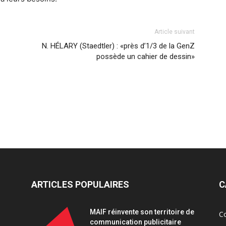
Article suivant
N. HÉLARY (Staedtler) : «près d’1/3 de la GenZ
possède un cahier de dessin»
ARTICLES POPULAIRES
C
MAIF réinvente son territoire de
C
communication publicitaire