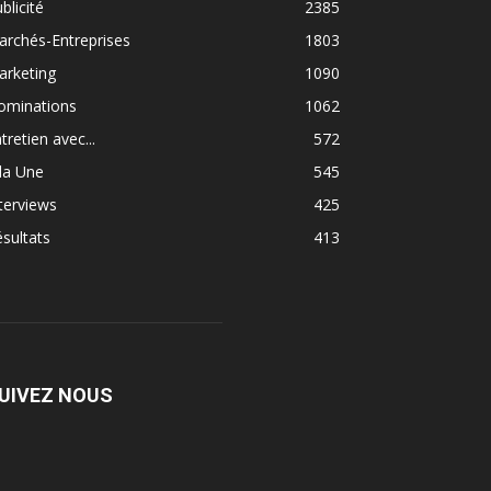
blicité
2385
rchés-Entreprises
1803
arketing
1090
ominations
1062
tretien avec...
572
la Une
545
terviews
425
sultats
413
UIVEZ NOUS