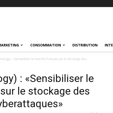
MARKETING
CONSOMMATION
DISTRIBUTION
INT
nology) : «Sensibiliser le marché Français sur le stockage des...
y) : «Sensibiliser le
sur le stockage des
yberattaques»