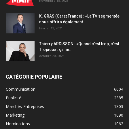
novembre 15, 2023
K. GRAS (Carat France) : «La TV segmentée
nous offrira également...
février 12, 2021
Thierry ARDISSON : «Quand c’est trop, c’est
Tropico» : ça ne...
octobre 20, 2023
CATÉGORIE POPULAIRE
Communication
6004
Publicité
2385
Marchés-Entreprises
1803
Marketing
1090
Nominations
1062