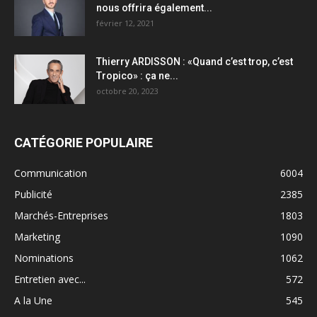
nous offrira également...
février 12, 2021
Thierry ARDISSON : «Quand c’est trop, c’est
Tropico» : ça ne...
octobre 20, 2023
CATÉGORIE POPULAIRE
Communication
6004
Publicité
2385
Marchés-Entreprises
1803
Marketing
1090
Nominations
1062
Entretien avec...
572
A la Une
545