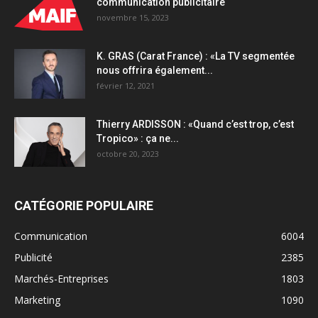
communication publicitaire
novembre 15, 2023
K. GRAS (Carat France) : «La TV segmentée
nous offrira également...
février 12, 2021
Thierry ARDISSON : «Quand c’est trop, c’est
Tropico» : ça ne...
octobre 20, 2023
CATÉGORIE POPULAIRE
Communication
6004
Publicité
2385
Marchés-Entreprises
1803
Marketing
1090