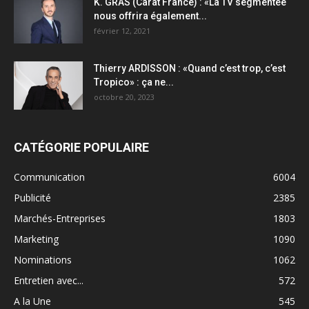
K. GRAS (Carat France) : «La TV segmentée
nous offrira également...
février 12, 2021
Thierry ARDISSON : «Quand c’est trop, c’est
Tropico» : ça ne...
octobre 20, 2023
CATÉGORIE POPULAIRE
Communication
6004
Publicité
2385
Marchés-Entreprises
1803
Marketing
1090
Nominations
1062
Entretien avec...
572
A la Une
545