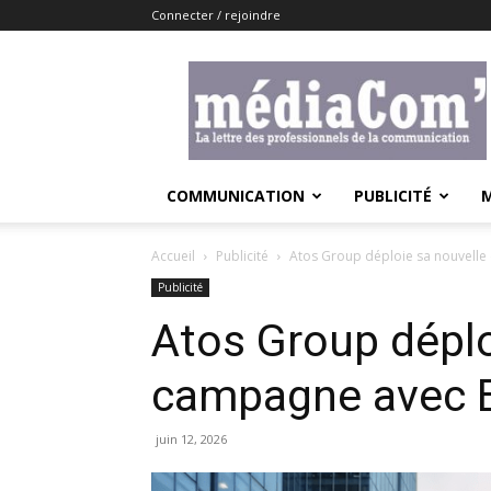
Connecter / rejoindre
Lemediacom
COMMUNICATION
PUBLICITÉ
Accueil
Publicité
Atos Group déploie sa nouvell
Publicité
Atos Group déplo
campagne avec 
juin 12, 2026