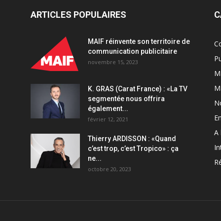
ARTICLES POPULAIRES
C
MAIF réinvente son territoire de
C
communication publicitaire
Pu
novembre 15, 2023
Ma
M
K. GRAS (Carat France) : «La TV
segmentée nous offrira
N
également...
En
février 12, 2021
A 
Thierry ARDISSON : «Quand
In
c’est trop, c’est Tropico» : ça
ne...
Ré
octobre 20, 2023