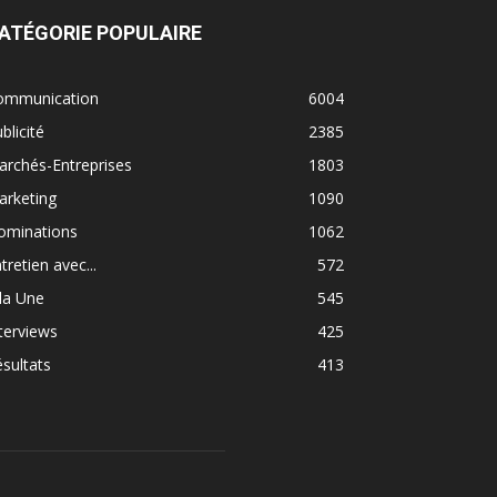
ATÉGORIE POPULAIRE
ommunication
6004
blicité
2385
rchés-Entreprises
1803
arketing
1090
ominations
1062
tretien avec...
572
la Une
545
terviews
425
sultats
413