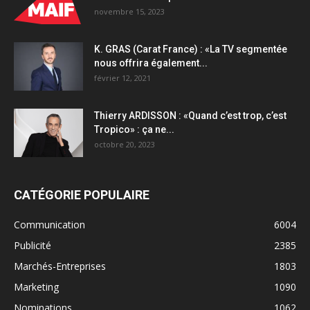
novembre 15, 2023
K. GRAS (Carat France) : «La TV segmentée
nous offrira également...
février 12, 2021
Thierry ARDISSON : «Quand c’est trop, c’est
Tropico» : ça ne...
octobre 20, 2023
CATÉGORIE POPULAIRE
Communication
6004
Publicité
2385
Marchés-Entreprises
1803
Marketing
1090
Nominations
1062