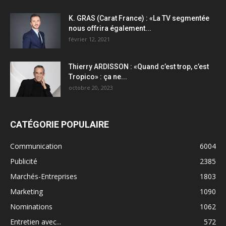
K. GRAS (Carat France) : «La TV segmentée
nous offrira également...
février 12, 2021
Thierry ARDISSON : «Quand c’est trop, c’est
Tropico» : ça ne...
octobre 20, 2023
CATÉGORIE POPULAIRE
Communication
6004
Publicité
2385
Marchés-Entreprises
1803
Marketing
1090
Nominations
1062
Entretien avec...
572