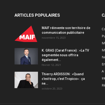
ARTICLES POPULAIRES
C
MAIF réinvente son territoire de
C
communication publicitaire
Pu
novembre 15, 2023
Ma
M
K. GRAS (Carat France) : «La TV
segmentée nous offrira
N
également...
En
février 12, 2021
A 
Thierry ARDISSON : «Quand
In
c’est trop, c’est Tropico» : ça
ne...
Ré
octobre 20, 2023