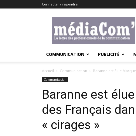
Connecter / rejoindre
Lemediacom
COMMUNICATION
PUBLICITÉ
Accueil
Communication
Baranne est élue Marque 
Communication
Baranne est élu
des Français dan
« cirages »