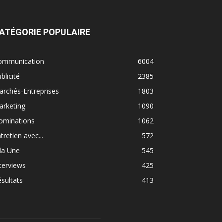
ATÉGORIE POPULAIRE
ommunication
6004
blicité
2385
rchés-Entreprises
1803
arketing
1090
ominations
1062
tretien avec...
572
la Une
545
terviews
425
sultats
413