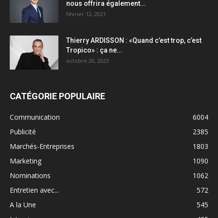
nous offrira également...
février 12, 2021
Thierry ARDISSON : «Quand c’est trop, c’est
Tropico» : ça ne...
octobre 20, 2023
CATÉGORIE POPULAIRE
Communication
6004
Publicité
2385
Marchés-Entreprises
1803
Marketing
1090
Nominations
1062
Entretien avec...
572
A la Une
545