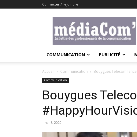
Connecter / rejoindre
Lemediacom
COMMUNICATION
PUBLICITÉ
Accueil
Communication
Bouygues Telecom lance
Communication
Bouygues Telecom
#HappyHourVisi
mai 6, 2020