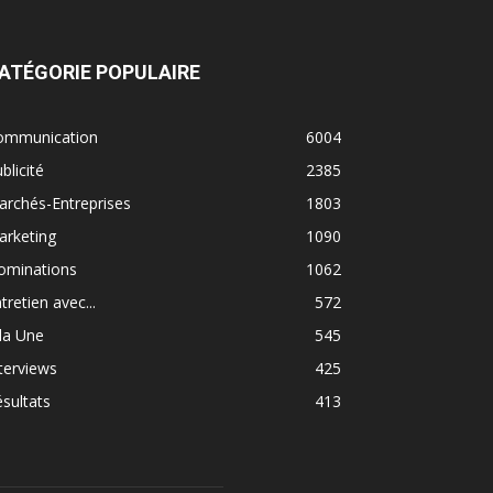
ATÉGORIE POPULAIRE
ommunication
6004
blicité
2385
rchés-Entreprises
1803
arketing
1090
ominations
1062
tretien avec...
572
la Une
545
terviews
425
sultats
413