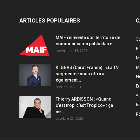
ARTICLES POPULAIRES
C
MAIF réinvente son territoire de
C
communication publicitaire
Pu
novembre 15, 2023
Ma
M
K. GRAS (Carat France) : «La TV
segmentée nous offrira
N
également...
En
février 12, 2021
A 
Thierry ARDISSON : «Quand
In
c’est trop, c’est Tropico» : ça
ne...
Ré
octobre 20, 2023