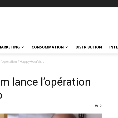
MARKETING
CONSOMMATION
DISTRIBUTION
INT
 l’opération #HappyHourVisio
 lance l’opération
o
0