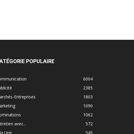
ATÉGORIE POPULAIRE
ommunication
6004
blicité
2385
rchés-Entreprises
1803
arketing
1090
ominations
1062
tretien avec...
572
la Une
545