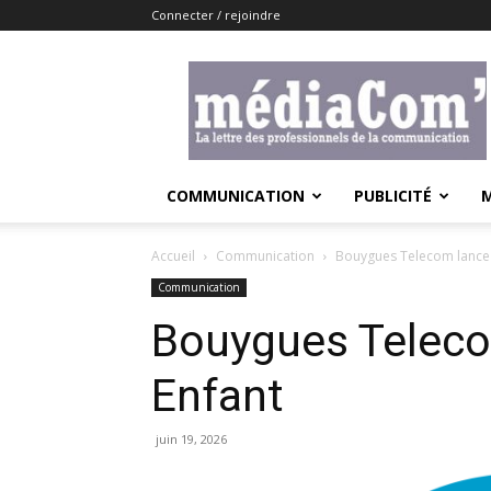
Connecter / rejoindre
Lemediacom
COMMUNICATION
PUBLICITÉ
Accueil
Communication
Bouygues Telecom lance
Communication
Bouygues Telec
Enfant
juin 19, 2026