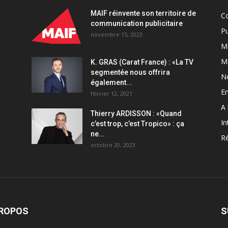
MAIF réinvente son territoire de
C
communication publicitaire
Pu
novembre 15, 2023
Ma
M
K. GRAS (Carat France) : «La TV
segmentée nous offrira
N
également...
En
février 12, 2021
A 
Thierry ARDISSON : «Quand
In
c’est trop, c’est Tropico» : ça
ne...
Ré
octobre 20, 2023
PROPOS
S