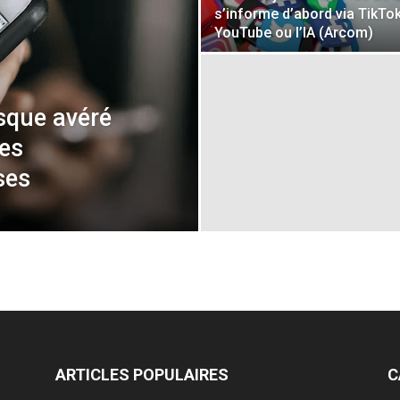
s’informe d’abord via TikTok
YouTube ou l’IA (Arcom)
sque avéré
des
ses
ARTICLES POPULAIRES
C