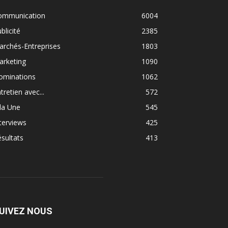
ommunication
6004
blicité
2385
rchés-Entreprises
1803
arketing
1090
ominations
1062
tretien avec...
572
la Une
545
terviews
425
sultats
413
UIVEZ NOUS