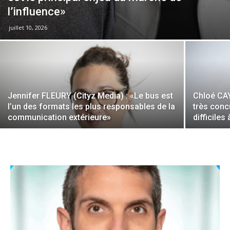
l’influence»
juillet 10, 2026
Jennifer FLEURY (Cityz Media) : «Le bus est
Chloé CA
l’un des formats les plus responsables de la
très conc
communication extérieure»
difficiles