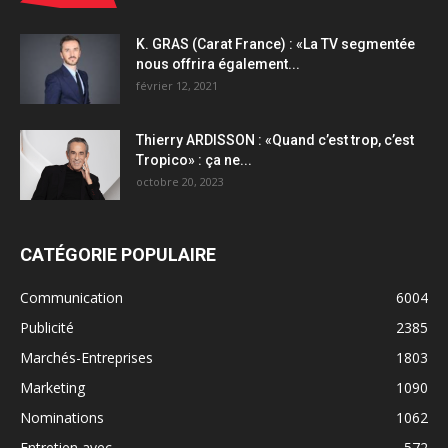
K. GRAS (Carat France) : «La TV segmentée
nous offrira également...
février 12, 2021
Thierry ARDISSON : «Quand c’est trop, c’est
Tropico» : ça ne...
octobre 20, 2023
CATÉGORIE POPULAIRE
Communication
6004
Publicité
2385
Marchés-Entreprises
1803
Marketing
1090
Nominations
1062
Entretien avec...
572