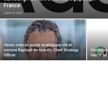
France
juillet 10, 2026
Havas crée un poste stratégique clé et
nomme Raphaël de Andréis Chief Strategy
Onclusive
Officer
Harris au