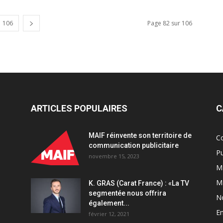
106
Page 82 sur 106
ARTICLES POPULAIRES
C
MAIF réinvente son territoire de
C
communication publicitaire
Pu
novembre 15, 2023
Ma
M
K. GRAS (Carat France) : «La TV
segmentée nous offrira
N
également...
En
février 12, 2021