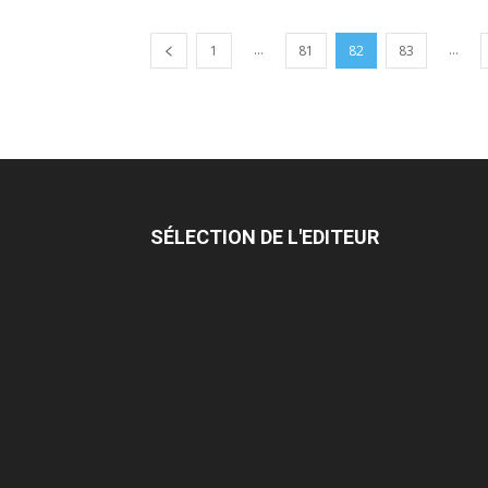
...
...
1
81
82
83
SÉLECTION DE L'EDITEUR