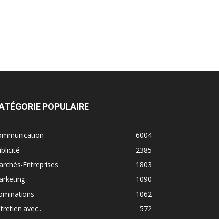
ATÉGORIE POPULAIRE
ommunication
6004
blicité
2385
rchés-Entreprises
1803
arketing
1090
ominations
1062
tretien avec...
572