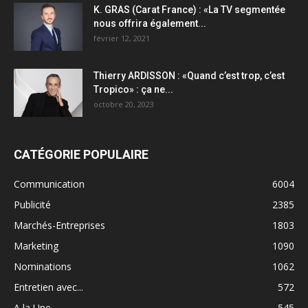
K. GRAS (Carat France) : «La TV segmentée
nous offrira également...
février 12, 2021
Thierry ARDISSON : «Quand c’est trop, c’est
Tropico» : ça ne...
octobre 20, 2023
CATÉGORIE POPULAIRE
Communication
6004
Publicité
2385
Marchés-Entreprises
1803
Marketing
1090
Nominations
1062
Entretien avec...
572
A la Une
545