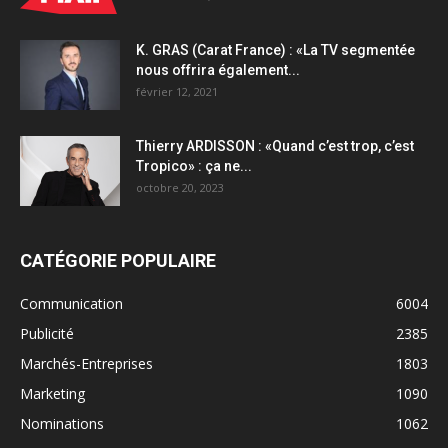
K. GRAS (Carat France) : «La TV segmentée
nous offrira également...
février 12, 2021
Thierry ARDISSON : «Quand c’est trop, c’est
Tropico» : ça ne...
octobre 20, 2023
CATÉGORIE POPULAIRE
Communication
6004
Publicité
2385
Marchés-Entreprises
1803
Marketing
1090
Nominations
1062