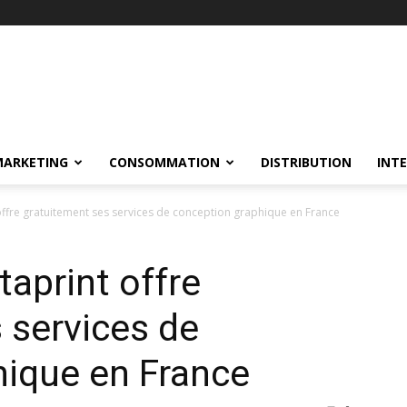
MARKETING
CONSOMMATION
DISTRIBUTION
INT
 offre gratuitement ses services de conception graphique en France
taprint offre
 services de
hique en France