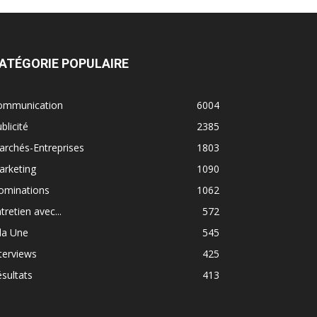
ATÉGORIE POPULAIRE
ommunication
6004
blicité
2385
rchés-Entreprises
1803
arketing
1090
ominations
1062
tretien avec...
572
la Une
545
terviews
425
sultats
413