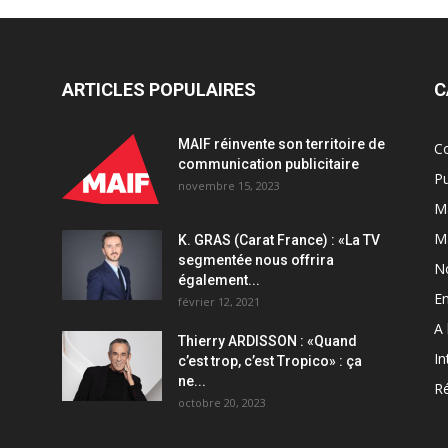
ARTICLES POPULAIRES
C
MAIF réinvente son territoire de
C
communication publicitaire
Pu
novembre 15, 2023
Ma
M
K. GRAS (Carat France) : «La TV
segmentée nous offrira
N
également...
En
février 12, 2021
A 
Thierry ARDISSON : «Quand
In
c’est trop, c’est Tropico» : ça
ne...
Ré
octobre 20, 2023