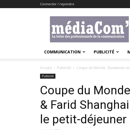
Connecter / rejoindre
Lemediacom
COMMUNICATION
PUBLICITÉ
Accueil
Publicité
Coupe du Monde : Budweiser et F
Publicité
Coupe du Monde 
& Farid Shanghai
le petit-déjeuner