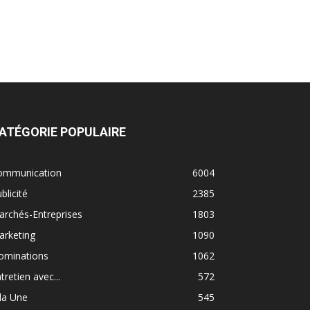
ATÉGORIE POPULAIRE
ommunication
6004
blicité
2385
rchés-Entreprises
1803
arketing
1090
ominations
1062
tretien avec...
572
la Une
545