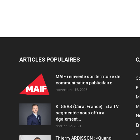
ARTICLES POPULAIRES
C
MAIF réinvente son territoire de
C
communication publicitaire
Pu
novembre 15, 2023
Ma
M
K. GRAS (Carat France) : «La TV
segmentée nous offrira
N
également...
En
février 12, 2021
A 
Thierry ARDISSON : «Quand