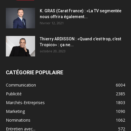
K. GRAS (Carat France) : «La TV segmentée
nous offrira également...
février 12, 2021
Thierry ARDISSON : «Quand c’est trop, c’est
Tropico» : ça ne...
octobre 20, 2023
CATÉGORIE POPULAIRE
Communication
6004
Publicité
2385
Marchés-Entreprises
1803
Marketing
1090
Nominations
1062
Entretien avec...
572