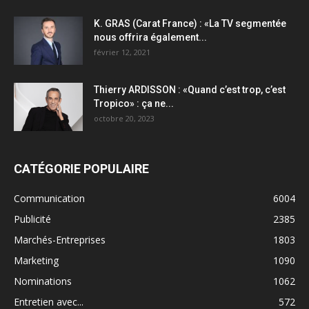
K. GRAS (Carat France) : «La TV segmentée
nous offrira également...
février 12, 2021
Thierry ARDISSON : «Quand c’est trop, c’est
Tropico» : ça ne...
octobre 20, 2023
CATÉGORIE POPULAIRE
Communication
6004
Publicité
2385
Marchés-Entreprises
1803
Marketing
1090
Nominations
1062
Entretien avec...
572