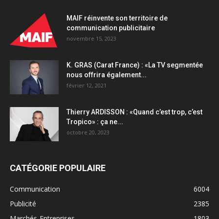
MAIF réinvente son territoire de
communication publicitaire
novembre 15, 2023
K. GRAS (Carat France) : «La TV segmentée
nous offrira également...
février 12, 2021
Thierry ARDISSON : «Quand c’est trop, c’est
Tropico» : ça ne...
octobre 20, 2023
CATÉGORIE POPULAIRE
Communication
6004
Publicité
2385
Marchés-Entreprises
1803