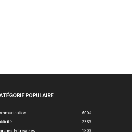
ATÉGORIE POPULAIRE
ommunication
6004
blicité
2385
rchés-Entreprises
1803