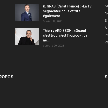
M
K. GRAS (Carat France) : «La TV
segmentée nous offrira
N
également...
En
février 12, 2021
A 
Thierry ARDISSON : «Quand
In
c’est trop, c’est Tropico» : ça
ne...
Ré
octobre 20, 2023
PROPOS
S