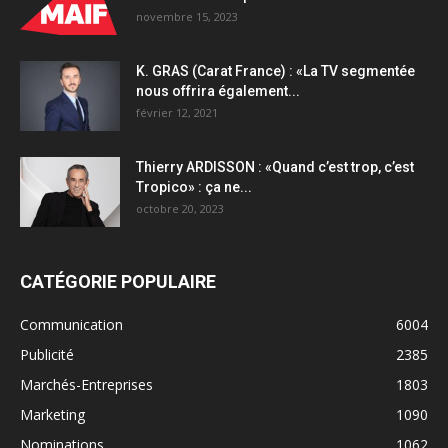
novembre 15, 2023
K. GRAS (Carat France) : «La TV segmentée
nous offrira également...
février 12, 2021
Thierry ARDISSON : «Quand c’est trop, c’est
Tropico» : ça ne...
octobre 20, 2023
CATÉGORIE POPULAIRE
Communication
6004
Publicité
2385
Marchés-Entreprises
1803
Marketing
1090
Nominations
1062