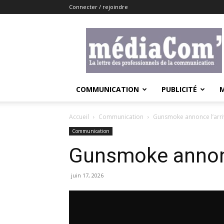
Connecter / rejoindre
Lemediacom
COMMUNICATION
PUBLICITÉ
Accueil
Communication
Gunsmoke annonce l’arri
Communication
Gunsmoke annonc
juin 17, 2026