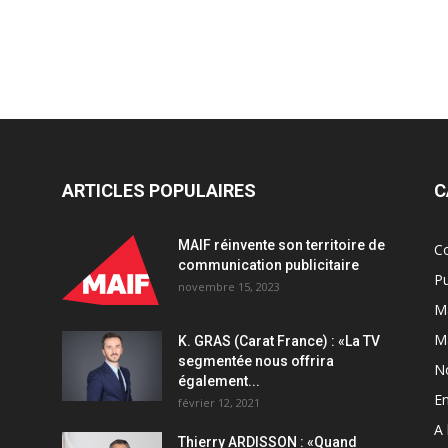
ARTICLES POPULAIRES
C
MAIF réinvente son territoire de
C
communication publicitaire
Pu
novembre 15, 2023
Ma
M
K. GRAS (Carat France) : «La TV
segmentée nous offrira
N
également...
En
février 12, 2021
A 
Thierry ARDISSON : «Quand