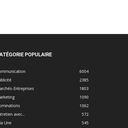
ATÉGORIE POPULAIRE
ommunication
6004
blicité
2385
rchés-Entreprises
1803
arketing
1090
ominations
1062
tretien avec...
572
la Une
545