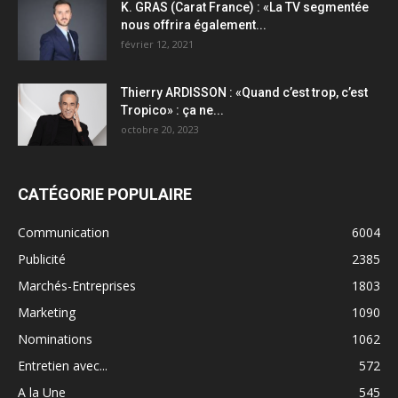
K. GRAS (Carat France) : «La TV segmentée
nous offrira également...
février 12, 2021
Thierry ARDISSON : «Quand c’est trop, c’est
Tropico» : ça ne...
octobre 20, 2023
CATÉGORIE POPULAIRE
Communication
6004
Publicité
2385
Marchés-Entreprises
1803
Marketing
1090
Nominations
1062
Entretien avec...
572
A la Une
545