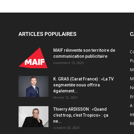
ARTICLES POPULAIRES
C
MAIF réinvente son territoire de
C
communication publicitaire
Pu
novembre 15, 2023
Ma
M
K. GRAS (Carat France) : «La TV
segmentée nous offrira
N
également...
En
février 12, 2021
A 
Thierry ARDISSON : «Quand
In
c’est trop, c’est Tropico» : ça
ne...
Ré
octobre 20, 2023