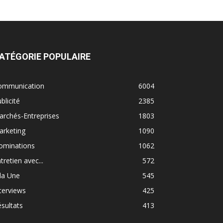
ATÉGORIE POPULAIRE
ommunication
6004
blicité
2385
rchés-Entreprises
1803
arketing
1090
ominations
1062
tretien avec...
572
la Une
545
terviews
425
sultats
413