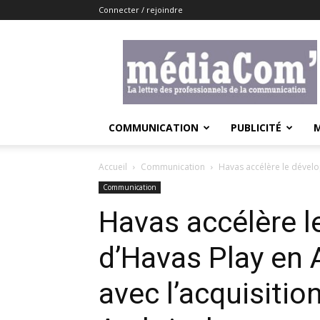
Connecter / rejoindre
Lemediacom
COMMUNICATION
PUBLICITÉ
Accueil
Communication
Havas accélère le dévelo
Communication
Havas accélère 
d’Havas Play en
avec l’acquisitio