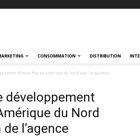
MARKETING
CONSOMMATION
DISTRIBUTION
INT
ppement d’Havas Play en Amérique du Nord avec l’acquisition...
le développement
 Amérique du Nord
n de l’agence