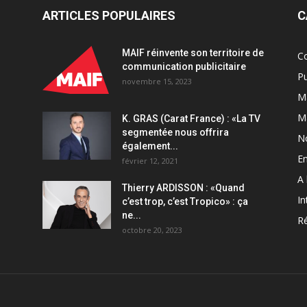
ARTICLES POPULAIRES
C
MAIF réinvente son territoire de
C
communication publicitaire
Pu
novembre 15, 2023
Ma
M
K. GRAS (Carat France) : «La TV
segmentée nous offrira
N
également...
En
février 12, 2021
A 
Thierry ARDISSON : «Quand
In
c’est trop, c’est Tropico» : ça
ne...
Ré
octobre 20, 2023