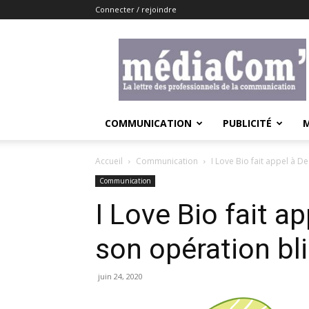
Connecter / rejoindre
Lemediacom
COMMUNICATION
PUBLICITÉ
Accueil
Communication
I Love Bio fait appel à D
Communication
I Love Bio fait a
son opération bli
juin 24, 2020