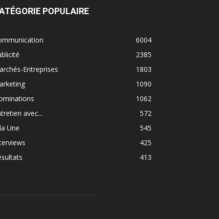
ATÉGORIE POPULAIRE
ommunication
6004
blicité
2385
rchés-Entreprises
1803
arketing
1090
ominations
1062
tretien avec...
572
la Une
545
terviews
425
sultats
413