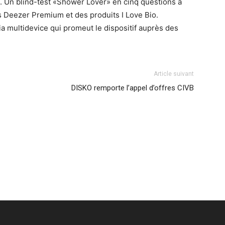
o. Un blind-test «Shower Lover» en cinq questions a
 Deezer Premium et des produits I Love Bio.
a multidevice qui promeut le dispositif auprès des
Article suivant
DISKO remporte l’appel d’offres CIVB