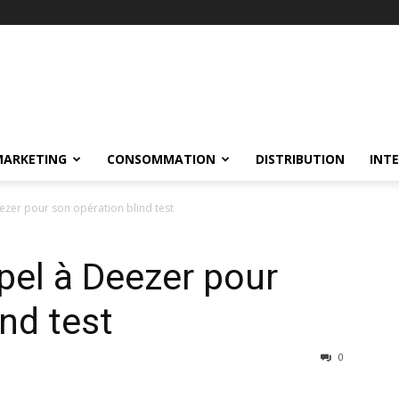
MARKETING
CONSOMMATION
DISTRIBUTION
INT
eezer pour son opération blind test
ppel à Deezer pour
nd test
0