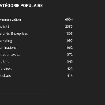
ATÉGORIE POPULAIRE
ommunication
6004
blicité
2385
rchés-Entreprises
1803
arketing
1090
ominations
1062
tretien avec...
572
la Une
545
terviews
425
sultats
413