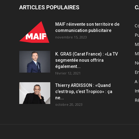
ARTICLES POPULAIRES
C
MAIF réinvente son territoire de
C
communication publicitaire
Pu
novembre 15, 2023
Ma
M
K. GRAS (Carat France) : «La TV
segmentée nous offrira
N
également...
En
février 12, 2021
A 
Thierry ARDISSON : «Quand
In
c’est trop, c’est Tropico» : ça
ne...
Ré
octobre 20, 2023