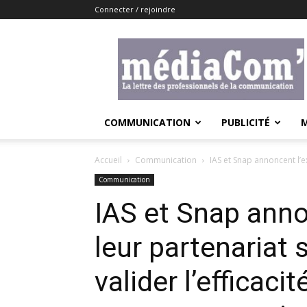
Connecter / rejoindre
Lemediacom
COMMUNICATION
PUBLICITÉ
Accueil
Communication
IAS et Snap annoncent l’e
Communication
IAS et Snap anno
leur partenariat 
valider l’efficaci