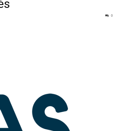
sés
0