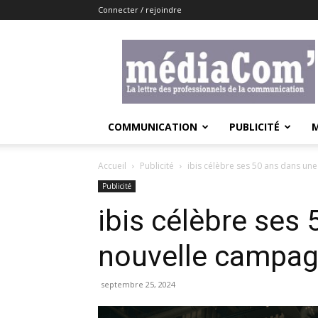
Connecter / rejoindre
Lemediacom
COMMUNICATION
PUBLICITÉ
Accueil
Publicité
ibis célèbre ses 50 ans dans u
Publicité
ibis célèbre ses
nouvelle campag
septembre 25, 2024