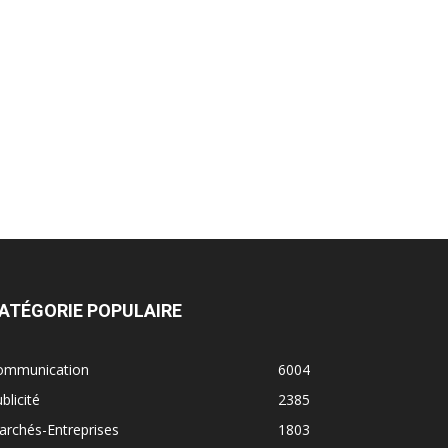
ATÉGORIE POPULAIRE
ommunication
6004
blicité
2385
rchés-Entreprises
1803