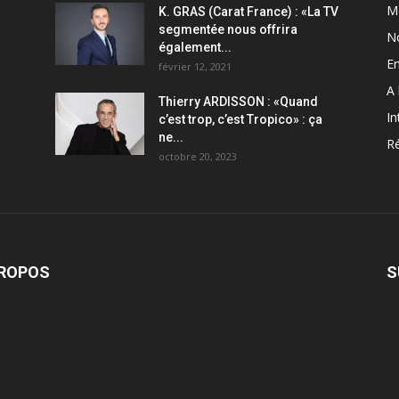
M
K. GRAS (Carat France) : «La TV
segmentée nous offrira
N
également...
En
février 12, 2021
A 
Thierry ARDISSON : «Quand
In
c’est trop, c’est Tropico» : ça
ne...
Ré
octobre 20, 2023
PROPOS
S