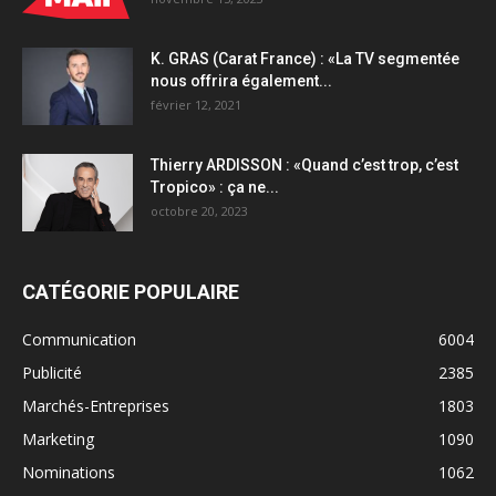
K. GRAS (Carat France) : «La TV segmentée
nous offrira également...
février 12, 2021
Thierry ARDISSON : «Quand c’est trop, c’est
Tropico» : ça ne...
octobre 20, 2023
CATÉGORIE POPULAIRE
Communication
6004
Publicité
2385
Marchés-Entreprises
1803
Marketing
1090
Nominations
1062