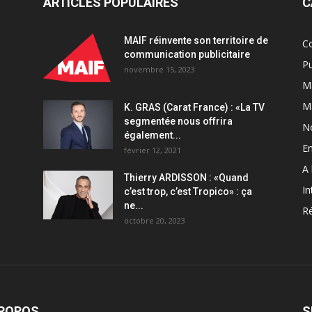
ARTICLES POPULAIRES
C
MAIF réinvente son territoire de
C
communication publicitaire
Pu
novembre 15, 2023
Ma
M
K. GRAS (Carat France) : «La TV
segmentée nous offrira
N
également...
En
février 12, 2021
A 
Thierry ARDISSON : «Quand
In
c’est trop, c’est Tropico» : ça
ne...
Ré
octobre 20, 2023
PROPOS
S