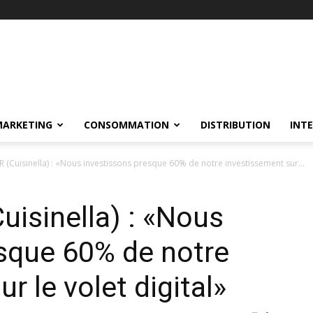
MARKETING
CONSOMMATION
DISTRIBUTION
INT
 (Cuisinella) : «Nous investissons presque 60% de notre investissement sur...
isinella) : «Nous
sque 60% de notre
r le volet digital»