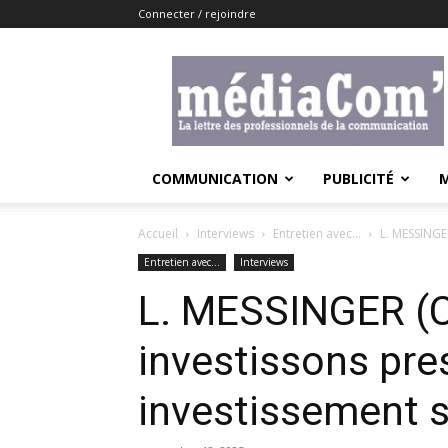
Connecter / rejoindre
Lemediacom
COMMUNICATION
PUBLICITÉ
Accueil
Interviews
Entretien avec...
L. MESSINGER
Entretien avec...
Interviews
L. MESSINGER (Cu
investissons pre
investissement su