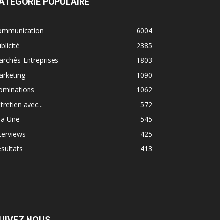
ATÉGORIE POPULAIRE
ommunication
6004
blicité
2385
rchés-Entreprises
1803
arketing
1090
ominations
1062
tretien avec...
572
la Une
545
terviews
425
sultats
413
UIVEZ NOUS